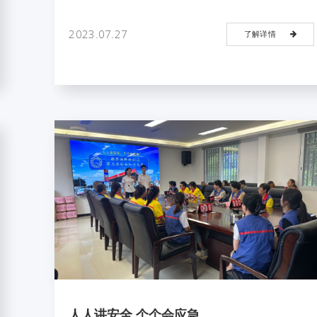
2023.07.27
了解详情
人人讲安全 个个会应急