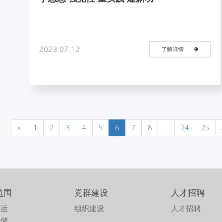
2023.07.12
了解详情
«
1
2
3
4
5
6
7
8
...
24
25
范围
党群建设
人才招聘
客运
组织建设
人才招聘
仓储