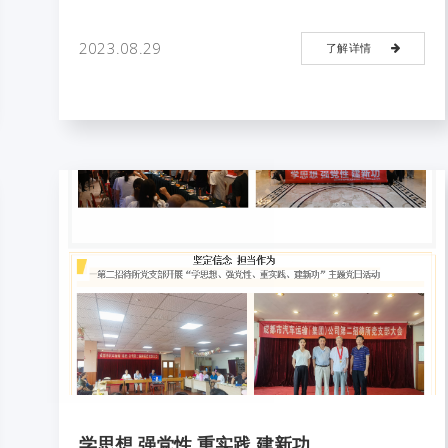
2023.08.29
了解详情
学思想 强党性 重实践 建新功