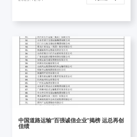
中国道路运输“百强诚信企业”揭榜 运总再创
佳绩