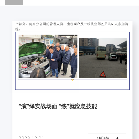
“演”绎实战场面 “练”就应急技能
2023.12.01
了解详情