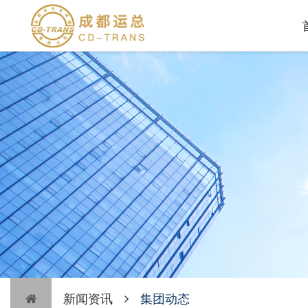
新闻资讯
集团动态