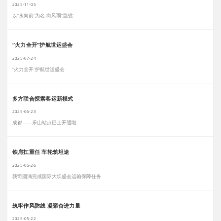
2025-11-05
以“永向前”为名 向风雨“宣战”
“火力全开”护航世运盛会
2025-07-24
“火力全开”护航世运盛会
多方联合探索客运新模式
2025-06-23
成都——乐山站点巴士开通啦
铁肩扛重任 车轮筑坦途
2025-05-26
我司圆满完成国际大坝盛会运输保障任务
筑牢作风防线 凝聚奋进力量
2025-05-22